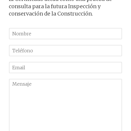
consulta para la futura Inspección y
conservación de la Construcción.
N
o
m
T
b
e
r
l
e
E
é
m
f
a
o
M
i
n
e
l
o
n
*
*
s
a
j
e