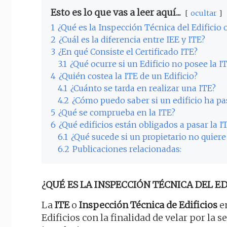
Esto es lo que vas a leer aquí...
ocultar
1
¿Qué es la Inspección Técnica del Edificio 
2
¿Cuál es la diferencia entre IEE y ITE?
3
¿En qué Consiste el Certificado ITE?
3.1
¿Qué ocurre si un Edificio no posee la I
4
¿Quién costea la ITE de un Edificio?
4.1
¿Cuánto se tarda en realizar una ITE?
4.2
¿Cómo puedo saber si un edificio ha pa
5
¿Qué se comprueba en la ITE?
6
¿Qué edificios están obligados a pasar la I
6.1
¿Qué sucede si un propietario no quiere
6.2
Publicaciones relacionadas:
¿QUÉ ES LA INSPECCIÓN TÉCNICA DEL EDI
La
ITE
o
Inspección Técnica de Edificios
en
Edificios con la finalidad de velar por la