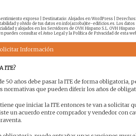
onsentimiento expreso | Destinatario: Alojados en WordPress | Derechos
tabilidad y olvido de tus datos en info(arroba)ite-edificios.es. Los datos
cialidad y alojados en los Servidores de OVH Hispano S.L. OVH Hispano
én puedes consultar el
Aviso Legal
y la
Política de Privacidad
de esta we
olicitar Información
A ITE?
de 50 años debe pasar la ITE de forma obligatoria, p
normativas que pueden diferir los años de obligat
iene que iniciar la ITE entonces te van a solicitar q
existe un acuerdo entre comprador y vendedor con c
praventa.
ión obligatoria, puede entrañar unas sanciones muy 