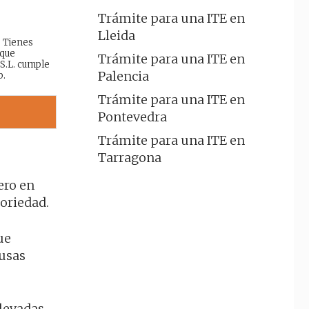
Trámite para una ITE en
Lleida
: Tienes
 que
Trámite para una ITE en
 S.L. cumple
Palencia
b.
Trámite para una ITE en
Pontevedra
Trámite para una ITE en
Tarragona
ero en
oriedad.
ue
ausas
elevadas