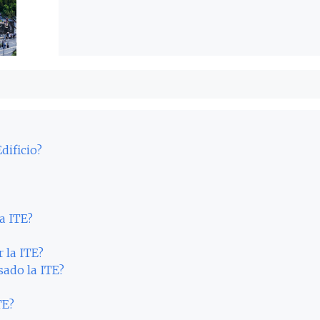
dificio?
a ITE?
 la ITE?
sado la ITE?
TE?