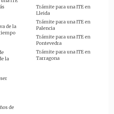
r una ITE
Trámite para una ITE en
ás
Lleida
Trámite para una ITE en
va de la
Palencia
 tiempo
Trámite para una ITE en
Pontevedra
Trámite para una ITE en
de
Tarragona
e la
 ser
años de