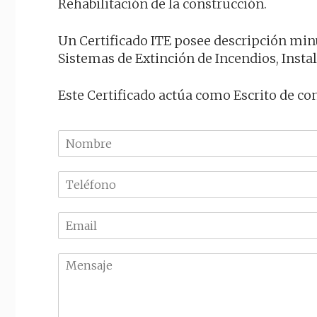
Rehabilitación de la construcción.
Un Certificado ITE posee descripción minu
Sistemas de Extinción de Incendios, Insta
Este Certificado actúa como Escrito de co
N
o
m
T
b
e
r
l
e
E
é
m
f
a
o
M
i
n
e
l
o
n
*
*
s