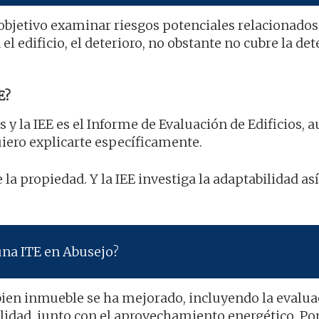
objetivo examinar riesgos potenciales relacionados
l edificio, el deterioro, no obstante no cubre la de
E?
s y la IEE es el Informe de Evaluación de Edificios, 
iero explicarte específicamente.
 la propiedad. Y la IEE investiga la adaptabilidad as
una ITE en Abusejo?
bien inmueble se ha mejorado, incluyendo la evalua
ilidad, junto con el aprovechamiento energético. Po