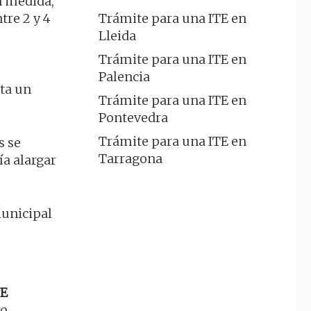
n medida,
tre 2 y 4
Trámite para una ITE en
Lleida
Trámite para una ITE en
Palencia
ita un
Trámite para una ITE en
Pontevedra
Trámite para una ITE en
s se
Tarragona
a alargar
Municipal
TE
ro