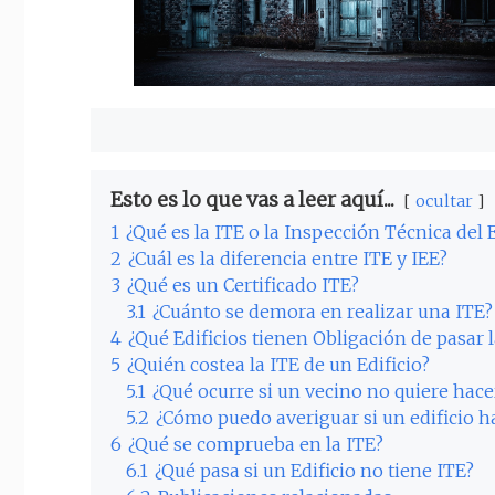
Esto es lo que vas a leer aquí...
ocultar
1
¿Qué es la ITE o la Inspección Técnica del E
2
¿Cuál es la diferencia entre ITE y IEE?
3
¿Qué es un Certificado ITE?
3.1
¿Cuánto se demora en realizar una ITE?
4
¿Qué Edificios tienen Obligación de pasar l
5
¿Quién costea la ITE de un Edificio?
5.1
¿Qué ocurre si un vecino no quiere hacer
5.2
¿Cómo puedo averiguar si un edificio h
6
¿Qué se comprueba en la ITE?
6.1
¿Qué pasa si un Edificio no tiene ITE?