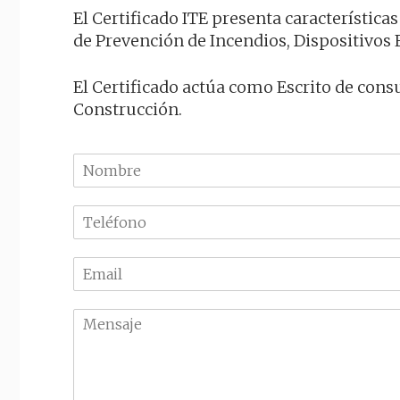
El Certificado ITE presenta característica
de Prevención de Incendios, Dispositivos E
El Certificado actúa como Escrito de consu
Construcción.
N
o
m
T
b
e
r
l
e
E
é
m
f
a
o
M
i
n
e
l
o
n
*
*
s