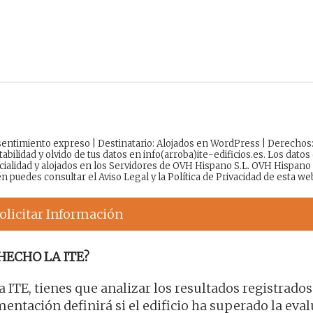
onsentimiento expreso | Destinatario: Alojados en WordPress | Derechos
tabilidad y olvido de tus datos en info(arroba)ite-edificios.es. Los datos
cialidad y alojados en los Servidores de OVH Hispano S.L. OVH Hispano
én puedes consultar el
Aviso Legal
y la
Política de Privacidad
de esta we
olicitar Información
HECHO LA ITE?
a ITE, tienes que analizar los resultados registrados
entación definirá si el edificio ha superado la eva