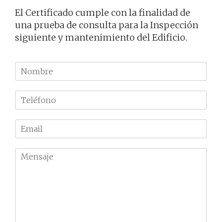
El Certificado cumple con la finalidad de
una prueba de consulta para la Inspección
siguiente y mantenimiento del Edificio.
N
o
m
T
b
e
r
l
e
E
é
m
f
a
o
M
i
n
e
l
o
n
*
*
s
a
j
e