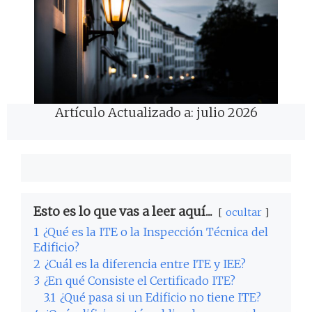
Artículo Actualizado a: julio 2026
Esto es lo que vas a leer aquí...
ocultar
1
¿Qué es la ITE o la Inspección Técnica del
Edificio?
2
¿Cuál es la diferencia entre ITE y IEE?
3
¿En qué Consiste el Certificado ITE?
3.1
¿Qué pasa si un Edificio no tiene ITE?