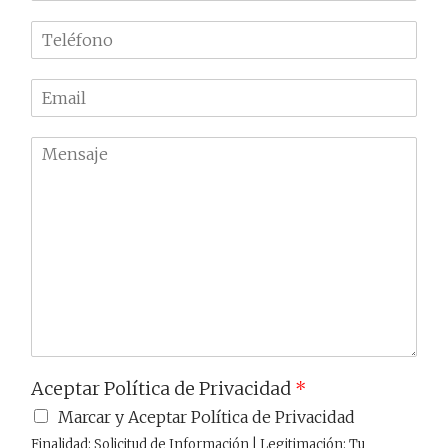
m
T
b
e
r
l
e
E
é
m
f
a
o
M
i
n
e
l
o
n
*
*
s
a
j
e
Aceptar Política de Privacidad
*
Marcar y Aceptar Política de Privacidad
Finalidad: Solicitud de Información | Legitimación: Tu