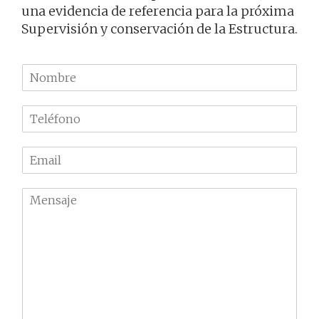
una evidencia de referencia para la próxima
Supervisión y conservación de la Estructura.
N
o
m
T
b
e
r
l
e
E
é
m
f
a
o
M
i
n
e
l
o
n
*
*
s
a
j
e