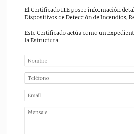
El Certificado ITE posee información detall
Dispositivos de Detección de Incendios, Re
Este Certificado actúa como un Expediente
la Estructura.
N
o
m
T
b
e
r
l
e
E
é
m
f
a
o
M
i
n
e
l
o
n
*
*
s