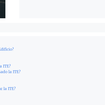
dificio?
a ITE?
sado la ITE?
r la ITE?