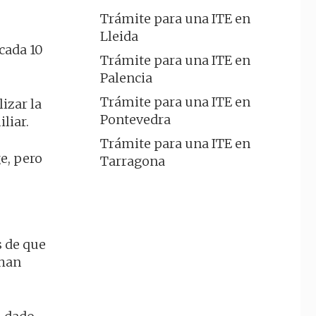
Trámite para una ITE en
Lleida
 cada 10
Trámite para una ITE en
Palencia
Trámite para una ITE en
izar la
Pontevedra
liar.
Trámite para una ITE en
ge, pero
Tarragona
s de que
 han