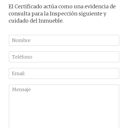
El Certificado actúa como una evidencia de
consulta para la Inspección siguiente y
cuidado del Inmueble.
N
o
m
T
b
e
r
l
e
E
é
m
f
a
o
M
i
n
e
l
o
n
*
*
s
a
j
e