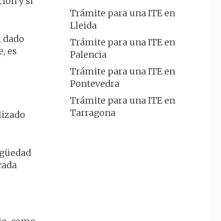
ión y si
Trámite para una ITE en
Lleida
, dado
Trámite para una ITE en
, es
Palencia
Trámite para una ITE en
Pontevedra
Trámite para una ITE en
Tarragona
lizado
tigüedad
cada