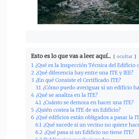
Esto es lo que vas a leer aquí...
ocultar
1
¿Qué es la Inspección Técnica del Edificio 
2
¿Qué diferencia hay entre una ITE y IEE?
3
¿En qué Consiste el Certificado ITE?
3.1
¿Cómo puedo averiguar si un edificio ha
4
¿Qué se analiza en la ITE?
4.1
¿Cuánto se demora en hacer una ITE?
5
¿Quién costea la ITE de un Edificio?
6
¿Qué edificios están obligados a pasar la I
6.1
¿Qué sucede si un vecino no quiere hace
6.2
¿Qué pasa si un Edificio no tiene ITE?