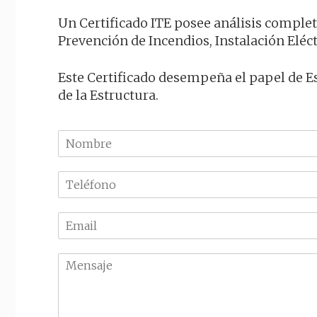
Un Certificado ITE posee análisis complet
Prevención de Incendios, Instalación Eléc
Este Certificado desempeña el papel de Es
de la Estructura.
N
o
m
T
b
e
r
l
e
E
é
m
f
a
o
M
i
n
e
l
o
n
*
*
s