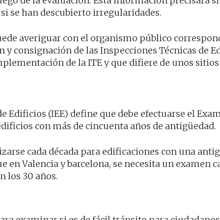
ego de la evaluación. Esta información precisará si
si se han descubierto irregularidades.
uede averiguar con el organismo público correspond
n y consignación de las Inspecciones Técnicas de Ed
plementación de la ITE y que difiere de unos sitios 
de Edificios (IEE) define que debe efectuarse el Exa
edificios con más de cincuenta años de antigüedad.
lizarse cada década para edificaciones con una anti
e en Valencia y barcelona, se necesita un examen c
n los 30 años.
para examinar si es de fácil tránsito para ciudadano