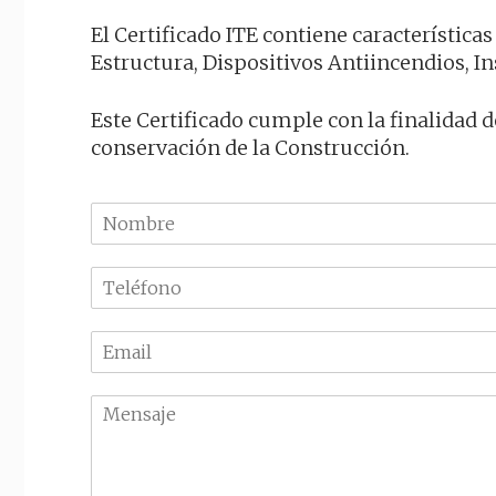
El Certificado ITE contiene característica
Estructura, Dispositivos Antiincendios, I
Este Certificado cumple con la finalidad d
conservación de la Construcción.
N
o
m
T
b
e
r
l
e
E
é
m
f
a
o
M
i
n
e
l
o
n
*
*
s