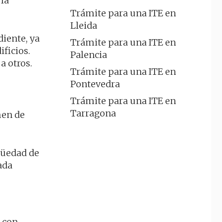
 la
Trámite para una ITE en
Lleida
iente, ya
Trámite para una ITE en
ificios.
Palencia
a otros.
Trámite para una ITE en
Pontevedra
Trámite para una ITE en
Tarragona
men de
güedad de
ada
s con