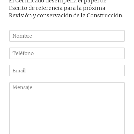
El Certificado desempeña el papel de
Escrito de referencia para la próxima
Revisión y conservación de la Construcción.
N
o
m
T
b
e
r
l
e
E
é
m
f
a
o
M
i
n
e
l
o
n
*
*
s
a
j
e