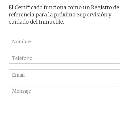
El Certificado funciona como un Registro de
referencia para la próxima Supervisión y
cuidado del Inmueble.
N
o
m
T
b
e
r
l
e
E
é
m
f
a
o
M
i
n
e
l
o
n
*
*
s
a
j
e