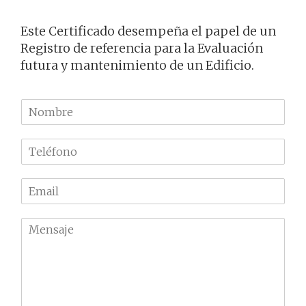
Este Certificado desempeña el papel de un
Registro de referencia para la Evaluación
futura y mantenimiento de un Edificio.
N
o
m
T
b
e
r
l
e
E
é
m
f
a
o
M
i
n
e
l
o
n
*
*
s
a
j