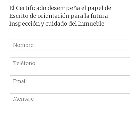
El Certificado desempeña el papel de
Escrito de orientación para la futura
Inspección y cuidado del Inmueble.
N
o
m
T
b
e
r
l
e
E
é
m
f
a
o
M
i
n
e
l
o
n
*
*
s
a
j
e