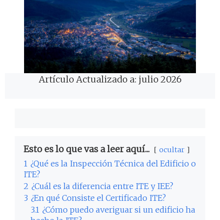
Artículo Actualizado a: julio 2026
Esto es lo que vas a leer aquí...
ocultar
1
¿Qué es la Inspección Técnica del Edificio o
ITE?
2
¿Cuál es la diferencia entre ITE y IEE?
3
¿En qué Consiste el Certificado ITE?
3.1
¿Cómo puedo averiguar si un edificio ha