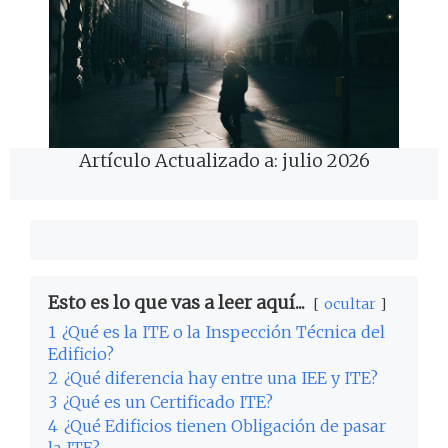
Artículo Actualizado a: julio 2026
Esto es lo que vas a leer aquí...
ocultar
1
¿Qué es la ITE o la Inspección Técnica del
Edificio?
2
¿Qué diferencia hay entre una IEE y ITE?
3
¿Qué es un Certificado ITE?
4
¿Qué Edificios tienen Obligación de pasar
la ITE?