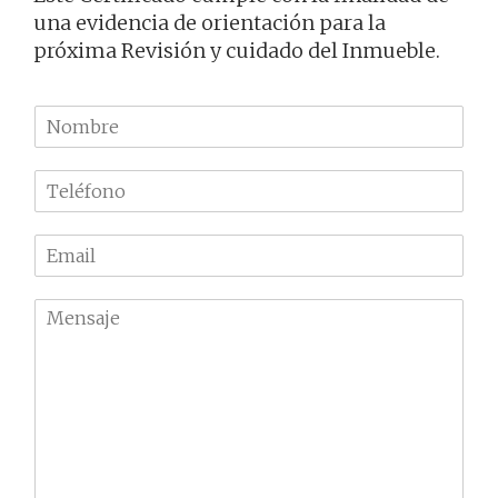
una evidencia de orientación para la
próxima Revisión y cuidado del Inmueble.
N
o
m
T
b
e
r
l
e
E
é
m
f
a
o
M
i
n
e
l
o
n
*
*
s
a
j
e