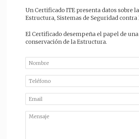
Un Certificado ITE presenta datos sobre l
Estructura, Sistemas de Seguridad contra I
El Certificado desempeña el papel de una
conservación de la Estructura.
N
o
m
T
b
e
r
l
e
E
é
m
f
a
o
M
i
n
e
l
o
n
*
*
s