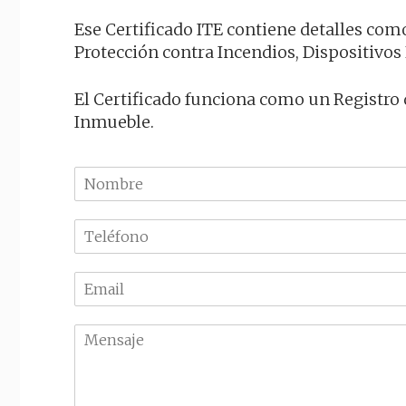
Ese Certificado ITE contiene detalles como
Protección contra Incendios, Dispositivos
El Certificado funciona como un Registro 
Inmueble.
N
o
m
T
b
e
r
l
e
E
é
m
f
a
o
M
i
n
e
l
o
n
*
*
s