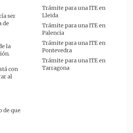
Trámite para una ITE en
Lleida
ía ser
a de
Trámite para una ITE en
Palencia
Trámite para una ITE en
de la
Pontevedra
ión.
Trámite para una ITE en
Tarragona
stá con
ar al
so de que