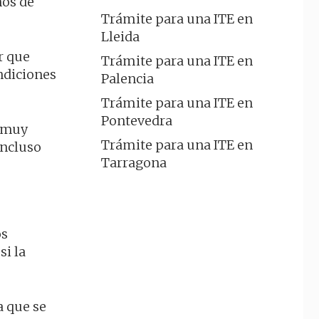
ños de
Trámite para una ITE en
Lleida
r que
Trámite para una ITE en
ndiciones
Palencia
Trámite para una ITE en
Pontevedra
s muy
Trámite para una ITE en
incluso
Tarragona
os
si la
a que se