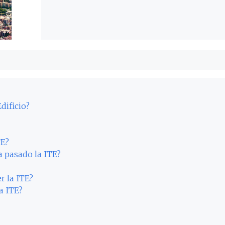
dificio?
TE?
a pasado la ITE?
r la ITE?
a ITE?