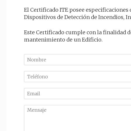
El Certificado ITE posee especificaciones 
Dispositivos de Detección de Incendios, In
Este Certificado cumple con la finalidad d
mantenimiento de un Edificio.
N
o
m
T
b
e
r
l
e
E
é
m
f
a
o
M
i
n
e
l
o
n
*
*
s