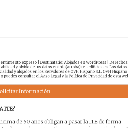
onsentimiento expreso | Destinatario: Alojados en WordPress | Derechos
tabilidad y olvido de tus datos en info(arroba)ite-edificios.es. Los datos
cialidad y alojados en los Servidores de OVH Hispano S.L. OVH Hispano
én puedes consultar el
Aviso Legal
y la
Política de Privacidad
de esta we
olicitar Información
A ITE?
encima de 50 años obligan a pasar la ITE de forma