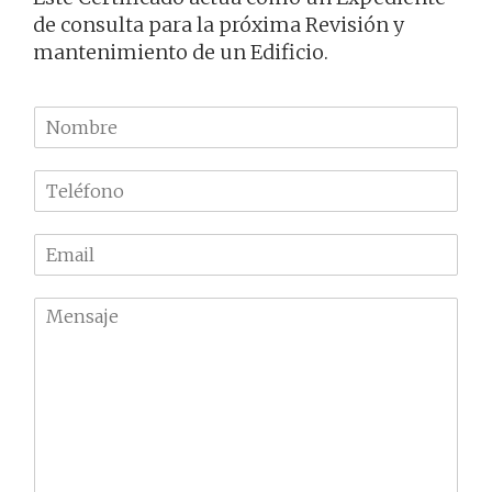
de consulta para la próxima Revisión y
mantenimiento de un Edificio.
N
o
m
T
b
e
r
l
e
E
é
m
f
a
o
M
i
n
e
l
o
n
*
*
s
a
j
e