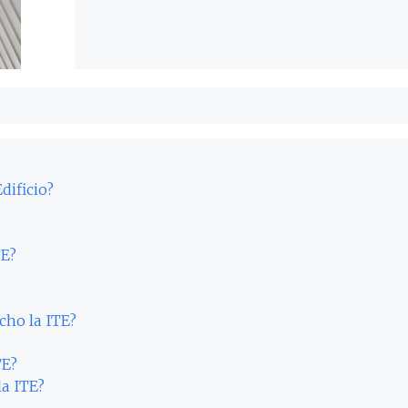
dificio?
TE?
cho la ITE?
TE?
la ITE?