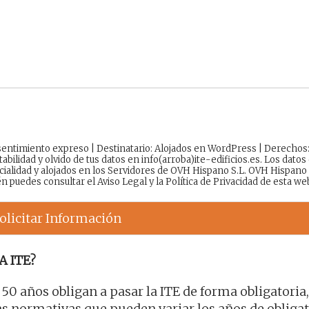
onsentimiento expreso | Destinatario: Alojados en WordPress | Derechos
tabilidad y olvido de tus datos en info(arroba)ite-edificios.es. Los datos
cialidad y alojados en los Servidores de OVH Hispano S.L. OVH Hispano
én puedes consultar el
Aviso Legal
y la
Política de Privacidad
de esta we
olicitar Información
A ITE?
0 años obligan a pasar la ITE de forma obligatoria
 normativas que pueden variar los años de obligat