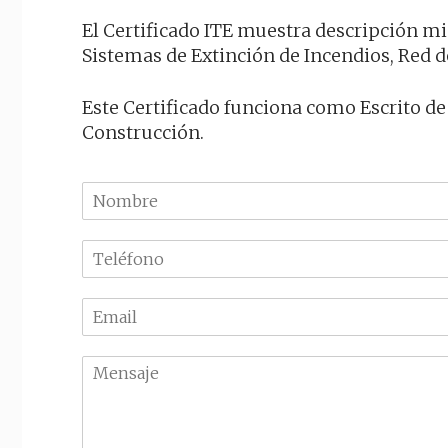
El Certificado ITE muestra descripción min
Sistemas de Extinción de Incendios, Red 
Este Certificado funciona como Escrito de
Construcción.
N
o
m
T
b
e
r
l
e
E
é
m
f
a
o
M
i
n
e
l
o
n
*
*
s