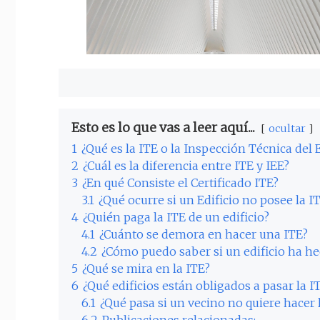
Esto es lo que vas a leer aquí...
ocultar
1
¿Qué es la ITE o la Inspección Técnica del E
2
¿Cuál es la diferencia entre ITE y IEE?
3
¿En qué Consiste el Certificado ITE?
3.1
¿Qué ocurre si un Edificio no posee la I
4
¿Quién paga la ITE de un edificio?
4.1
¿Cuánto se demora en hacer una ITE?
4.2
¿Cómo puedo saber si un edificio ha he
5
¿Qué se mira en la ITE?
6
¿Qué edificios están obligados a pasar la I
6.1
¿Qué pasa si un vecino no quiere hacer 
6.2
Publicaciones relacionadas: