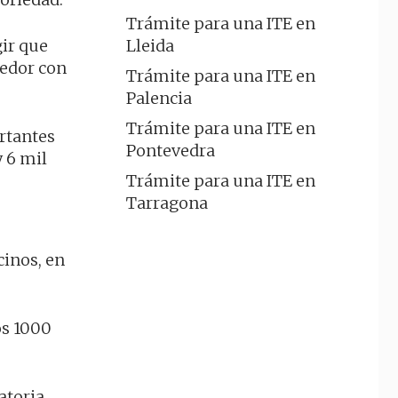
Trámite para una ITE en
gir que
Lleida
dedor con
Trámite para una ITE en
Palencia
Trámite para una ITE en
rtantes
Pontevedra
 6 mil
Trámite para una ITE en
Tarragona
cinos, en
os 1000
atoria