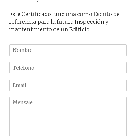
Este Certificado funciona como Escrito de
referencia para la futura Inspección y
mantenimiento de un Edificio.
N
o
m
T
b
e
r
l
e
E
é
m
f
a
o
M
i
n
e
l
o
n
*
*
s
a
j