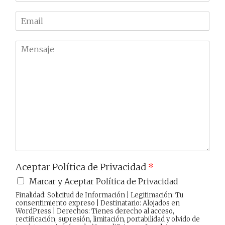
r
l
e
E
é
m
f
a
o
M
i
n
e
l
o
n
*
*
s
a
j
e
Aceptar Política de Privacidad
*
Marcar y Aceptar Política de Privacidad
Finalidad: Solicitud de Información | Legitimación: Tu
consentimiento expreso | Destinatario: Alojados en
WordPress | Derechos: Tienes derecho al acceso,
rectificación, supresión, limitación, portabilidad y olvido de