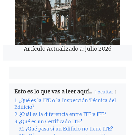
Artículo Actualizado a: julio 2026
Esto es lo que vas a leer aquí...
ocultar
1
¿Qué es la ITE o la Inspección Técnica del
Edificio?
2
¿Cuál es la diferencia entre ITE y IEE?
3
¿Qué es un Certificado ITE?
3.1
¿Qué pasa si un Edificio no tiene ITE?