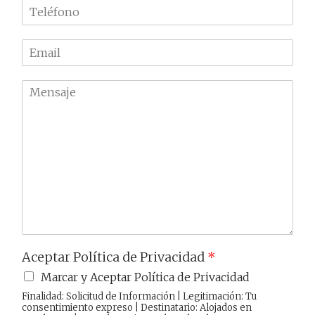
T
b
e
r
l
e
E
é
m
f
a
o
M
i
n
e
l
o
n
*
*
s
a
j
e
Aceptar Política de Privacidad
*
Marcar y Aceptar Política de Privacidad
Finalidad: Solicitud de Información | Legitimación: Tu
consentimiento expreso | Destinatario: Alojados en