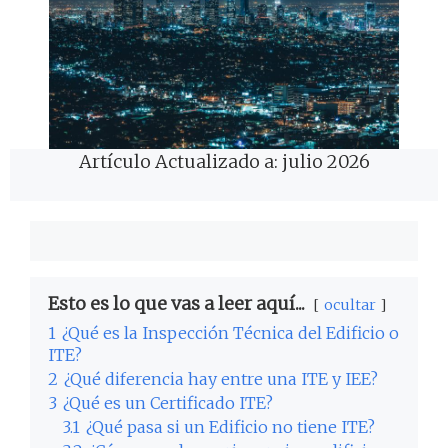
Artículo Actualizado a: julio 2026
Esto es lo que vas a leer aquí...
ocultar
1
¿Qué es la Inspección Técnica del Edificio o
ITE?
2
¿Qué diferencia hay entre una ITE y IEE?
3
¿Qué es un Certificado ITE?
3.1
¿Qué pasa si un Edificio no tiene ITE?