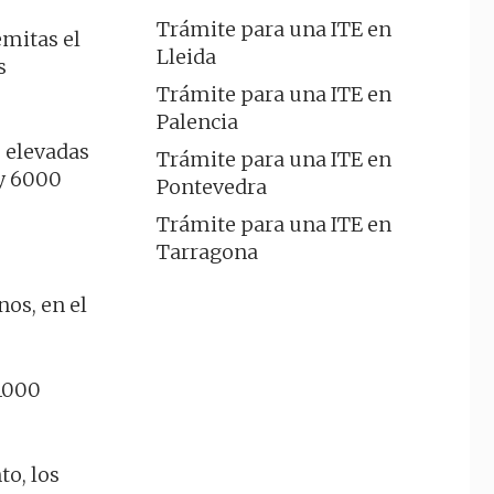
Trámite para una ITE en
emitas el
Lleida
s
Trámite para una ITE en
Palencia
e elevadas
Trámite para una ITE en
 y 6000
Pontevedra
Trámite para una ITE en
Tarragona
nos, en el
 1000
to, los