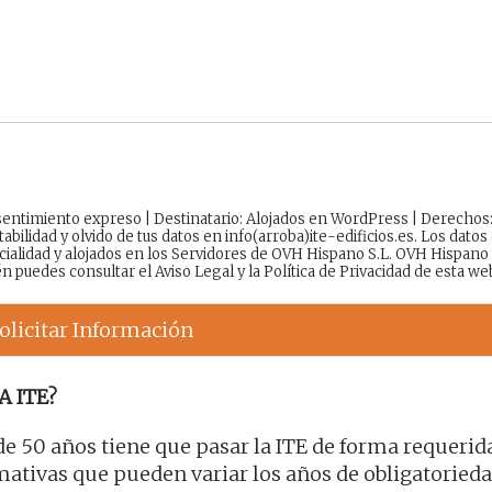
onsentimiento expreso | Destinatario: Alojados en WordPress | Derechos
tabilidad y olvido de tus datos en info(arroba)ite-edificios.es. Los datos
cialidad y alojados en los Servidores de OVH Hispano S.L. OVH Hispano
én puedes consultar el
Aviso Legal
y la
Política de Privacidad
de esta we
olicitar Información
A ITE?
de 50 años tiene que pasar la ITE de forma requerid
tivas que pueden variar los años de obligatorieda