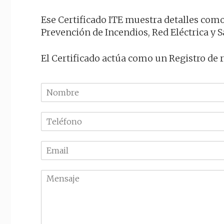
Ese Certificado ITE muestra detalles como 
Prevención de Incendios, Red Eléctrica y S
El Certificado actúa como un Registro de 
N
o
m
T
b
e
r
l
e
E
é
m
f
a
o
M
i
n
e
l
o
n
*
*
s
a