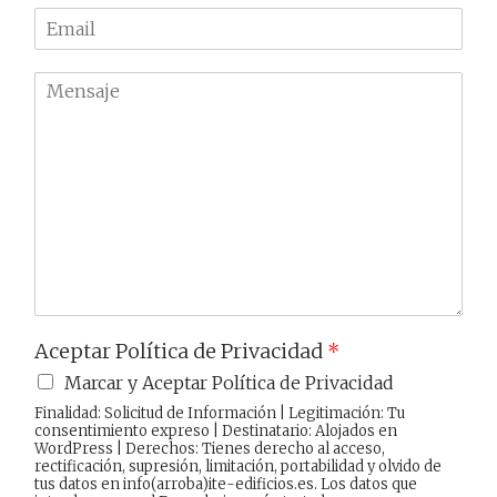
l
e
E
é
m
f
a
o
M
i
n
e
l
o
n
*
*
s
a
j
e
Aceptar Política de Privacidad
*
Marcar y Aceptar Política de Privacidad
Finalidad: Solicitud de Información | Legitimación: Tu
consentimiento expreso | Destinatario: Alojados en
WordPress | Derechos: Tienes derecho al acceso,
rectificación, supresión, limitación, portabilidad y olvido de
tus datos en info(arroba)ite-edificios.es. Los datos que