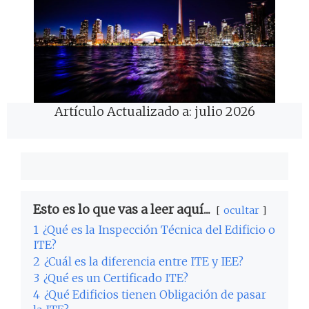
Artículo Actualizado a: julio 2026
Esto es lo que vas a leer aquí...
ocultar
1
¿Qué es la Inspección Técnica del Edificio o
ITE?
2
¿Cuál es la diferencia entre ITE y IEE?
3
¿Qué es un Certificado ITE?
4
¿Qué Edificios tienen Obligación de pasar