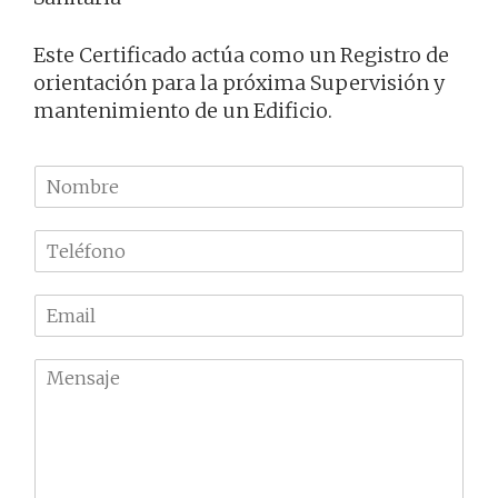
Este Certificado actúa como un Registro de
orientación para la próxima Supervisión y
mantenimiento de un Edificio.
N
o
m
T
b
e
r
l
e
E
é
m
f
a
o
M
i
n
e
l
o
n
*
*
s
a