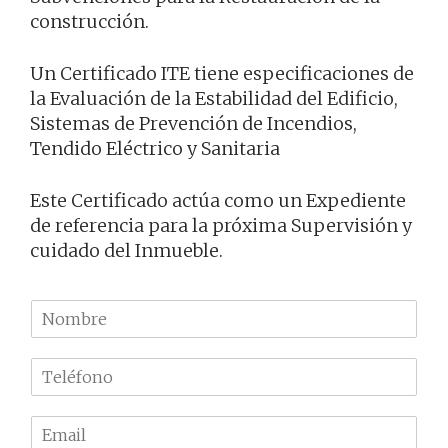
construcción.
Un Certificado ITE tiene especificaciones de
la Evaluación de la Estabilidad del Edificio,
Sistemas de Prevención de Incendios,
Tendido Eléctrico y Sanitaria
Este Certificado actúa como un Expediente
de referencia para la próxima Supervisión y
cuidado del Inmueble.
N
o
m
T
b
e
r
l
e
E
é