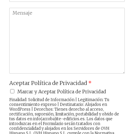
m
f
a
o
M
i
n
e
l
o
n
*
*
s
a
j
e
Aceptar Política de Privacidad
*
Marcar y Aceptar Política de Privacidad
Finalidad: Solicitud de Información | Legitimación: Tu
consentimiento expreso | Destinatario: Alojados en
WordPress | Derechos: Tienes derecho al acceso,
rectificación, supresión, limitación, portabilidad y olvido de
tus datos en info(arroba)ite-edificios.es. Los datos que
introduzcas en el Formulario serán tratados con
confidencialidad y alojados en los Servidores de OVH
Hispano S.L. OVH Hispano S.L. cumple con la Normativa