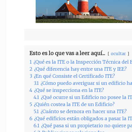
Esto es lo que vas a leer aquí...
ocultar
1
¿Qué es la ITE o la Inspección Técnica del E
2
¿Qué diferencia hay entre una ITE y IEE?
3
¿En qué Consiste el Certificado ITE?
3.1
¿Cómo puedo averiguar si un edificio ha
4
¿Qué se inspecciona en la ITE?
4.1
¿Qué ocurre si un Edificio no posee la I
5
¿Quién costea la ITE de un Edificio?
5.1
¿Cuánto se demora en hacer una ITE?
6
¿Qué edificios están obligados a pasar la I
6.1
¿Qué pasa si un propietario no quiere pa