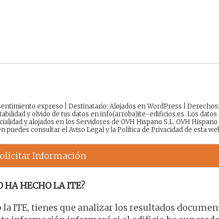
onsentimiento expreso | Destinatario: Alojados en WordPress | Derechos
tabilidad y olvido de tus datos en info(arroba)ite-edificios.es. Los datos
cialidad y alojados en los Servidores de OVH Hispano S.L. OVH Hispano
én puedes consultar el
Aviso Legal
y la
Política de Privacidad
de esta we
olicitar Información
O HA HECHO LA ITE?
o la ITE, tienes que analizar los resultados docume