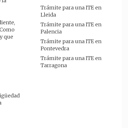
 la
Trámite para una ITE en
Lleida
iente,
Trámite para una ITE en
. Como
Palencia
 y que
Trámite para una ITE en
Pontevedra
Trámite para una ITE en
Tarragona
tigüedad
a