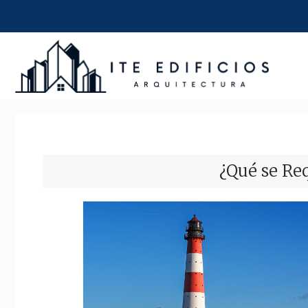
Saltar
al
contenido
¿Qué se Req