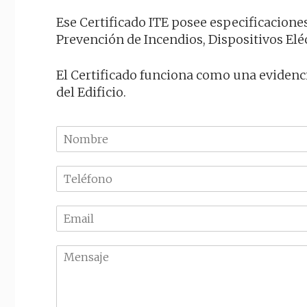
Ese Certificado ITE posee especificaciones
Prevención de Incendios, Dispositivos Eléc
El Certificado funciona como una evidenc
del Edificio.
N
o
m
T
b
e
r
l
e
E
é
m
f
a
o
M
i
n
e
l
o
n
*
*
s