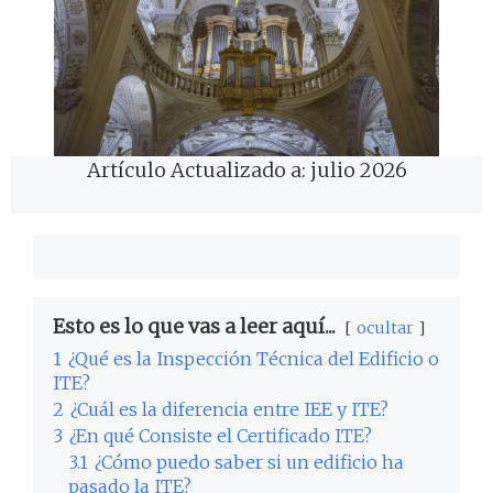
Artículo Actualizado a: julio 2026
Esto es lo que vas a leer aquí...
ocultar
1
¿Qué es la Inspección Técnica del Edificio o
ITE?
2
¿Cuál es la diferencia entre IEE y ITE?
3
¿En qué Consiste el Certificado ITE?
3.1
¿Cómo puedo saber si un edificio ha
pasado la ITE?