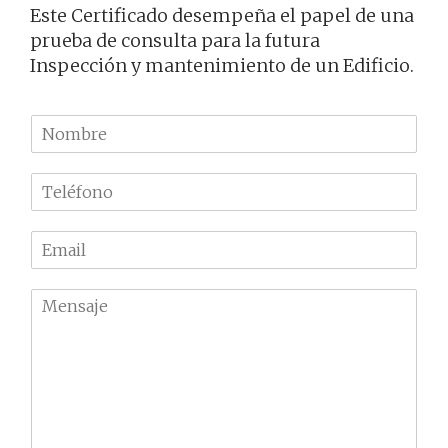
Este Certificado desempeña el papel de una
prueba de consulta para la futura
Inspección y mantenimiento de un Edificio.
N
o
m
T
b
e
r
l
e
E
é
m
f
a
o
M
i
n
e
l
o
n
*
*
s
a
j
e