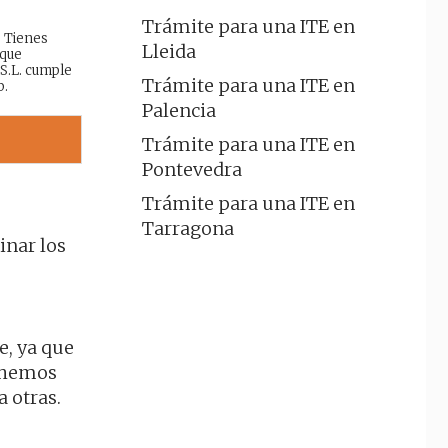
Trámite para una ITE en
: Tienes
Lleida
 que
 S.L. cumple
Trámite para una ITE en
b.
Palencia
Trámite para una ITE en
Pontevedra
Trámite para una ITE en
Tarragona
inar los
e, ya que
o hemos
 otras.