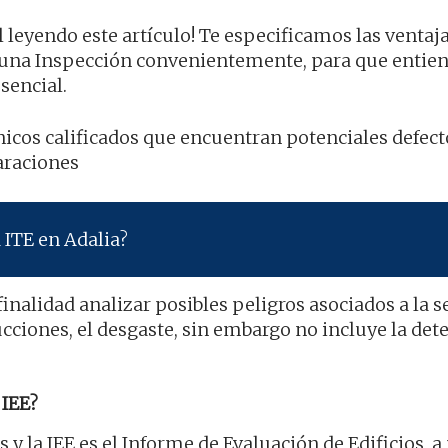
l leyendo este artículo! Te especificamos las ventaja
una Inspección convenientemente, para que entie
sencial.
écnicos calificados que encuentran potenciales defect
araciones
 ITE en Adalia?
inalidad analizar posibles peligros asociados a la 
ucciones, el desgaste, sin embargo no incluye la det
IEE?
s y la IEE es el Informe de Evaluación de Edificios, a