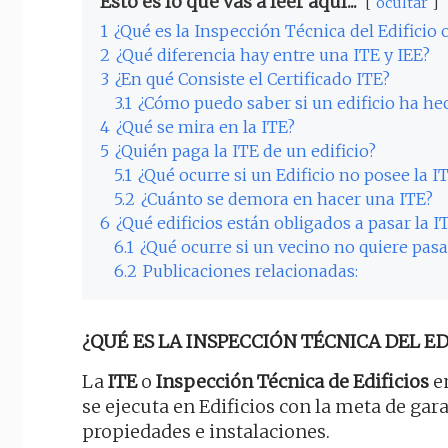
Esto es lo que vas a leer aquí...
ocultar
1
¿Qué es la Inspección Técnica del Edificio 
2
¿Qué diferencia hay entre una ITE y IEE?
3
¿En qué Consiste el Certificado ITE?
3.1
¿Cómo puedo saber si un edificio ha he
4
¿Qué se mira en la ITE?
5
¿Quién paga la ITE de un edificio?
5.1
¿Qué ocurre si un Edificio no posee la I
5.2
¿Cuánto se demora en hacer una ITE?
6
¿Qué edificios están obligados a pasar la I
6.1
¿Qué ocurre si un vecino no quiere pasa
6.2
Publicaciones relacionadas:
¿QUÉ ES LA INSPECCIÓN TÉCNICA DEL EDI
La
ITE
o
Inspección Técnica de Edificios
en
se ejecuta en Edificios con la meta de ga
propiedades e instalaciones.