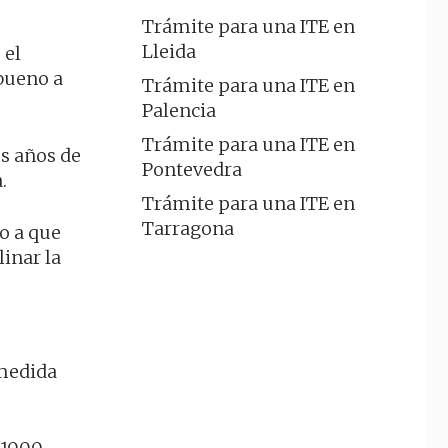
Trámite para una ITE en
Lleida
 el
 bueno a
Trámite para una ITE en
Palencia
Trámite para una ITE en
os años de
Pontevedra
.
Trámite para una ITE en
Tarragona
do a que
linar la
 medida