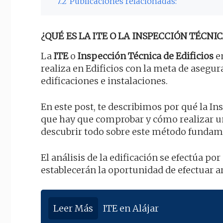
7.2
Publicaciones relacionadas:
¿QUÉ ES LA ITE O LA INSPECCIÓN TÉCNIC
La
ITE
o
Inspección Técnica de Edificios
en
realiza en Edificios con la meta de asegu
edificaciones e instalaciones.
En este post, te describimos por qué la In
que hay que comprobar y cómo realizar u
descubrir todo sobre este método fundam
El análisis de la edificación se efectúa p
establecerán la oportunidad de efectuar a
Leer Más
ITE en Alájar