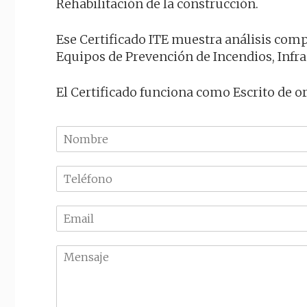
Rehabilitación de la construcción.
Ese Certificado ITE muestra análisis compl
Equipos de Prevención de Incendios, Infr
El Certificado funciona como Escrito de o
N
o
m
T
b
e
r
l
e
E
é
m
f
a
o
M
i
n
e
l
o
n
*
*
s