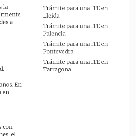
 la
Trámite para una ITE en
iormente
Lleida
des a
Trámite para una ITE en
Palencia
Trámite para una ITE en
Pontevedra
Trámite para una ITE en
d.
Tarragona
años. En
o en
s con
es, el