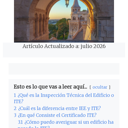
Artículo Actualizado a: julio 2026
Esto es lo que vas a leer aquí...
ocultar
1
¿Qué es la Inspección Técnica del Edificio o
ITE?
2
¿Cuál es la diferencia entre IEE y ITE?
3
¿En qué Consiste el Certificado ITE?
3.1
¿Cómo puedo averiguar si un edificio ha