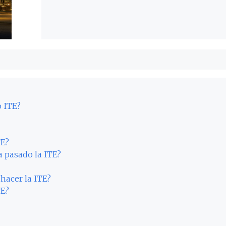
o ITE?
TE?
a pasado la ITE?
 hacer la ITE?
TE?