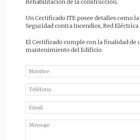
Rehabilitación de la construcción.
Un Certificado ITE posee detalles como la
Seguridad contra Incendios, Red Eléctric
El Certificado cumple con la finalidad de 
mantenimiento del Edificio.
N
o
m
T
b
e
r
l
e
E
é
m
f
a
o
M
i
n
e
l
o
n