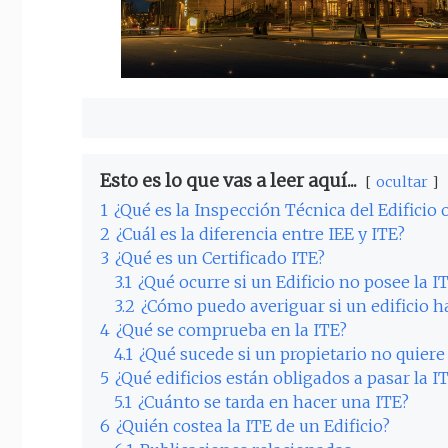
Esto es lo que vas a leer aquí...
ocultar
1
¿Qué es la Inspección Técnica del Edificio 
2
¿Cuál es la diferencia entre IEE y ITE?
3
¿Qué es un Certificado ITE?
3.1
¿Qué ocurre si un Edificio no posee la I
3.2
¿Cómo puedo averiguar si un edificio h
4
¿Qué se comprueba en la ITE?
4.1
¿Qué sucede si un propietario no quiere
5
¿Qué edificios están obligados a pasar la I
5.1
¿Cuánto se tarda en hacer una ITE?
6
¿Quién costea la ITE de un Edificio?