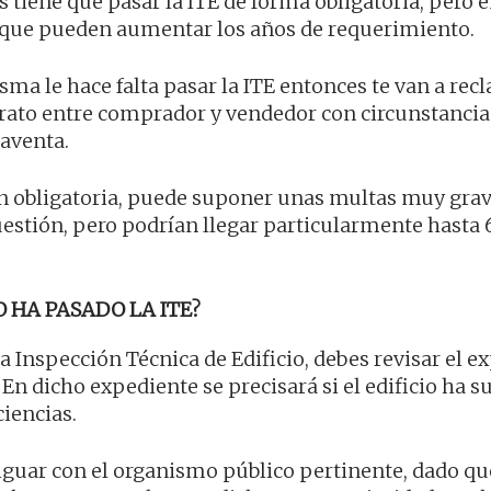
tiene que pasar la ITE de forma obligatoria, pero e
 que pueden aumentar los años de requerimiento.
isma le hace falta pasar la ITE entonces te van a re
n trato entre comprador y vendedor con circunstancia
raventa.
ión obligatoria, puede suponer unas multas muy gra
estión, pero podrían llegar particularmente hasta 
 HA PASADO LA ITE?
a Inspección Técnica de Edificio, debes revisar el e
. En dicho expediente se precisará si el edificio ha 
ciencias.
iguar con el organismo público pertinente, dado que