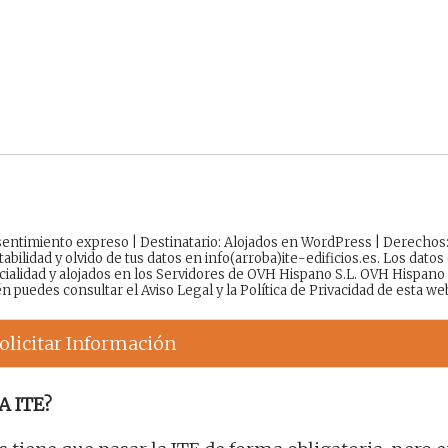
onsentimiento expreso | Destinatario: Alojados en WordPress | Derechos
tabilidad y olvido de tus datos en info(arroba)ite-edificios.es. Los datos
cialidad y alojados en los Servidores de OVH Hispano S.L. OVH Hispano
én puedes consultar el
Aviso Legal
y la
Política de Privacidad
de esta we
olicitar Información
A ITE?