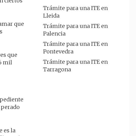
n ciertos
Trámite para una ITE en
Lleida
clamar que
Trámite para una ITE en
s
Palencia
Trámite para una ITE en
Pontevedra
ves que
Trámite para una ITE en
6 mil
Tarragona
xpediente
superado
 es la