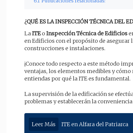
6.1
Publicaciones relacionadas:
¿QUÉ ES LA INSPECCIÓN TÉCNICA DEL EDI
La
ITE
o
Inspección Técnica de Edificios
en
en Edificios con el propósito de asegurar 
construcciones e instalaciones.
¡Conoce todo respecto a este método impre
ventajas, los elementos medibles y cómo
entiendas por qué la ITE es fundamental.
La supervisión de la edificación se efectú
problemas y establecerán la conveniencia 
Leer Más
ITE en Alfara del Patriarca