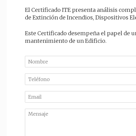
El Certificado ITE presenta análisis compl
de Extinción de Incendios, Dispositivos E
Este Certificado desempeña el papel de un
mantenimiento de un Edificio.
N
o
m
T
b
e
r
l
e
E
é
m
f
a
o
M
i
n
e
l
o
n
*
*
s