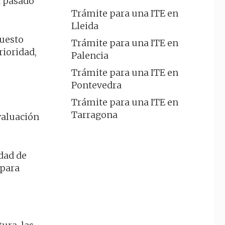
a pasado
Trámite para una ITE en
Lleida
puesto
Trámite para una ITE en
rioridad,
Palencia
Trámite para una ITE en
Pontevedra
Trámite para una ITE en
Tarragona
valuación
edad de
 para