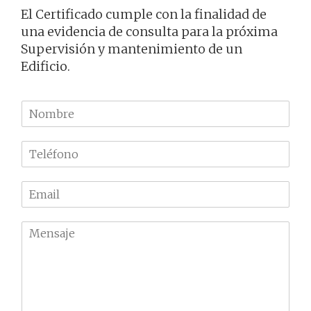
El Certificado cumple con la finalidad de
una evidencia de consulta para la próxima
Supervisión y mantenimiento de un
Edificio.
N
o
m
T
b
e
r
l
e
E
é
m
f
a
o
M
i
n
e
l
o
n
*
*
s
a
j