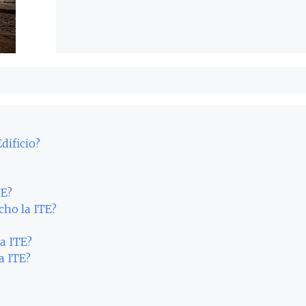
dificio?
TE?
cho la ITE?
la ITE?
a ITE?