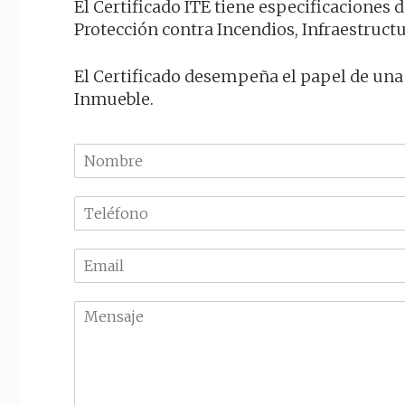
El Certificado ITE tiene especificaciones 
Protección contra Incendios, Infraestruct
El Certificado desempeña el papel de una 
Inmueble.
N
o
m
T
b
e
r
l
e
E
é
m
f
a
o
M
i
n
e
l
o
n
*
*
s
a