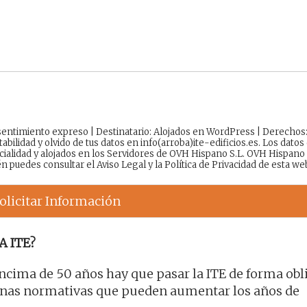
onsentimiento expreso | Destinatario: Alojados en WordPress | Derechos
tabilidad y olvido de tus datos en info(arroba)ite-edificios.es. Los datos
cialidad y alojados en los Servidores de OVH Hispano S.L. OVH Hispano
én puedes consultar el
Aviso Legal
y la
Política de Privacidad
de esta we
olicitar Información
A ITE?
encima de 50 años hay que pasar la ITE de forma obli
unas normativas que pueden aumentar los años de