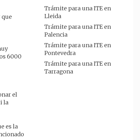
Trámite para una ITE en
Lleida
r que
Trámite para una ITE en
Palencia
Trámite para una ITE en
muy
Pontevedra
los 6000
Trámite para una ITE en
Tarragona
onar el
i la
e es la
encionado