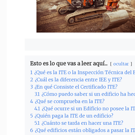
Esto es lo que vas a leer aquí...
ocultar
1
¿Qué es la ITE o la Inspección Técnica del E
2
¿Cuál es la diferencia entre IEE y ITE?
3
¿En qué Consiste el Certificado ITE?
3.1
¿Cómo puedo saber si un edificio ha he
4
¿Qué se comprueba en la ITE?
4.1
¿Qué ocurre si un Edificio no posee la I
5
¿Quién paga la ITE de un edificio?
5.1
¿Cuánto se tarda en hacer una ITE?
6
¿Qué edificios están obligados a pasar la I