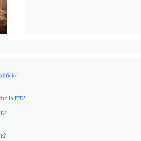
dificio?
cho la ITE?
TE?
TE?