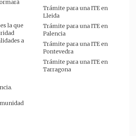
nformará
Trámite para una ITE en
Lleida
es la que
Trámite para una ITE en
oridad
Palencia
alidades a
Trámite para una ITE en
Pontevedra
Trámite para una ITE en
Tarragona
ncia.
Comunidad