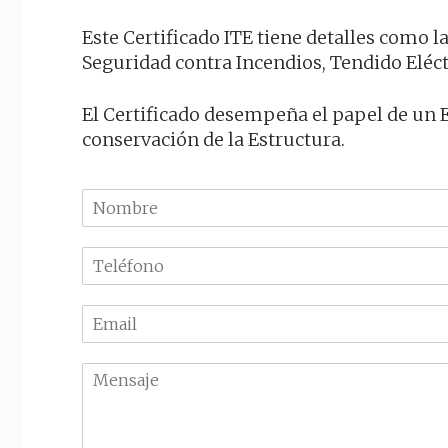
Este Certificado ITE tiene detalles como la
Seguridad contra Incendios, Tendido Eléct
El Certificado desempeña el papel de un E
conservación de la Estructura.
N
o
m
T
b
e
r
l
e
E
é
m
f
a
o
M
i
n
e
l
o
n
*
*
s