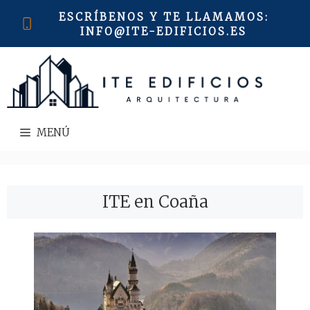
Saltar
ESCRÍBENOS Y TE LLAMAMOS
:
al
INFO@ITE-EDIFICIOS.ES
contenido
MENÚ
ITE en Coaña