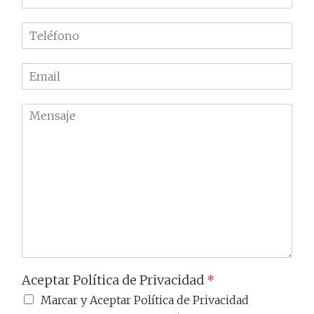
o
m
T
b
e
r
l
e
E
é
m
f
a
o
M
i
n
e
l
o
n
*
*
s
a
j
e
Aceptar Política de Privacidad
*
Marcar y Aceptar Política de Privacidad