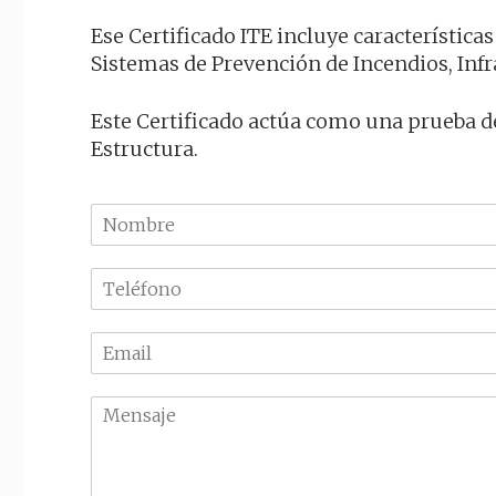
Ese Certificado ITE incluye características
Sistemas de Prevención de Incendios, Infr
Este Certificado actúa como una prueba de
Estructura.
N
o
m
T
b
e
r
l
e
E
é
m
f
a
o
M
i
n
e
l
o
n
*
*
s