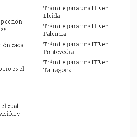
Trámite para una ITE en
Lleida
nspección
Trámite para una ITE en
as.
Palencia
Trámite para una ITE en
ción cada
Pontevedra
Trámite para una ITE en
pero es el
Tarragona
 el cual
visión y