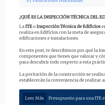
6.1
Publicaciones relacionadas:
¿QUÉ ES LA INSPECCIÓN TÉCNICA DEL EDI
La
ITE
o
Inspección Técnica de Edificios
en
realiza en Edificios con la meta de asegu
edificaciones e instalaciones.
En este post, te describimos por qué la In
componentes que tienes que valorar y có
para descubrir todo respecto a esta práct
La peritación de la construcción se reali
establecerán la conveniencia de realizar a
Leer Más
Presupuesto para una ITE e