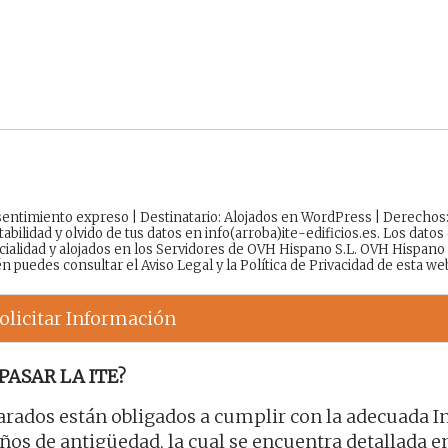
onsentimiento expreso | Destinatario: Alojados en WordPress | Derechos
tabilidad y olvido de tus datos en info(arroba)ite-edificios.es. Los datos
cialidad y alojados en los Servidores de OVH Hispano S.L. OVH Hispano
én puedes consultar el
Aviso Legal
y la
Política de Privacidad
de esta we
olicitar Información
PASAR LA ITE?
rados están obligados a cumplir con la adecuada I
os de antigüedad, la cual se encuentra detallada en