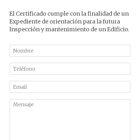
El Certificado cumple con la finalidad de un
Expediente de orientación para la futura
Inspección y mantenimiento de un Edificio.
N
o
m
T
b
e
r
l
e
E
é
m
f
a
o
M
i
n
e
l
o
n
*
*
s
a
j