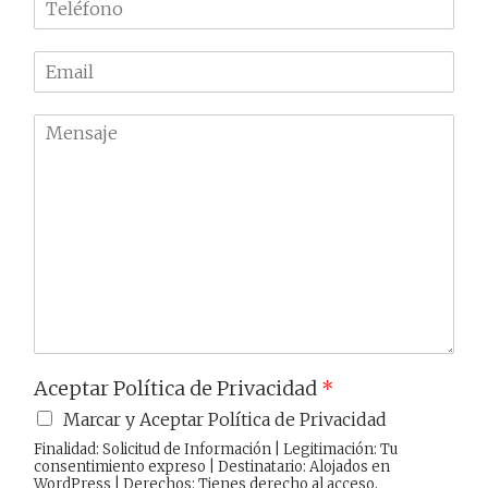
b
e
r
l
e
E
é
m
f
a
o
M
i
n
e
l
o
n
*
*
s
a
j
e
Aceptar Política de Privacidad
*
Marcar y Aceptar Política de Privacidad
Finalidad: Solicitud de Información | Legitimación: Tu
consentimiento expreso | Destinatario: Alojados en
WordPress | Derechos: Tienes derecho al acceso,