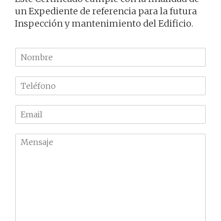
un Expediente de referencia para la futura
Inspección y mantenimiento del Edificio.
N
o
m
T
b
e
r
l
e
E
é
m
f
a
o
M
i
n
e
l
o
n
*
*
s
a
j
e