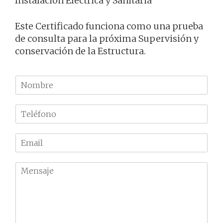
Instalación Eléctrica y Sanitaria
Este Certificado funciona como una prueba
de consulta para la próxima Supervisión y
conservación de la Estructura.
N
o
m
T
b
e
r
l
e
E
é
m
f
a
o
M
i
n
e
l
o
n
*
*
s
a