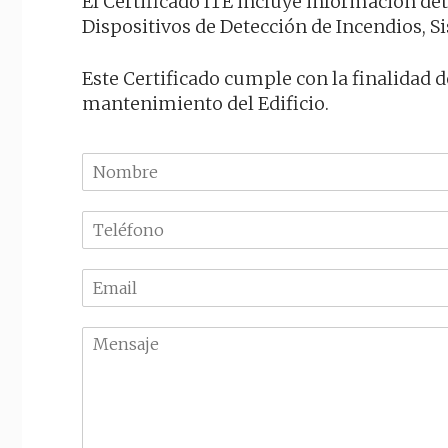
El Certificado ITE incluye información de
Dispositivos de Detección de Incendios, Si
Este Certificado cumple con la finalidad 
mantenimiento del Edificio.
N
o
m
T
b
e
r
l
e
E
é
m
f
a
o
M
i
n
e
l
o
n
*
*
s
a