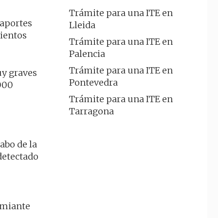
Trámite para una ITE en
 aportes
Lleida
mientos
Trámite para una ITE en
Palencia
Trámite para una ITE en
uy graves
Pontevedra
6000
Trámite para una ITE en
Tarragona
cabo de la
 detectado
emiante