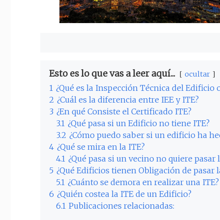
Esto es lo que vas a leer aquí...
ocultar
1
¿Qué es la Inspección Técnica del Edificio 
2
¿Cuál es la diferencia entre IEE y ITE?
3
¿En qué Consiste el Certificado ITE?
3.1
¿Qué pasa si un Edificio no tiene ITE?
3.2
¿Cómo puedo saber si un edificio ha he
4
¿Qué se mira en la ITE?
4.1
¿Qué pasa si un vecino no quiere pasar 
5
¿Qué Edificios tienen Obligación de pasar l
5.1
¿Cuánto se demora en realizar una ITE?
6
¿Quién costea la ITE de un Edificio?
6.1
Publicaciones relacionadas: